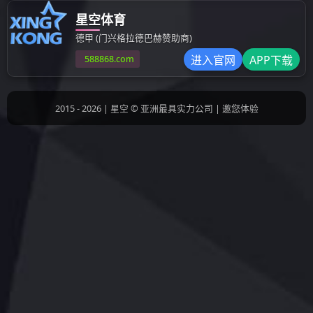
华体网页版登录-华体
希悦国际酒店
希悦国际酒店
了解更多